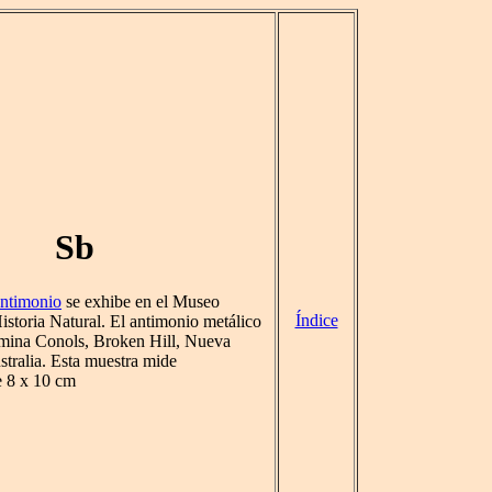
Sb
ntimonio
se exhibe en el Museo
Índice
storia Natural. El antimonio metálico
a mina Conols, Broken Hill, Nueva
stralia. Esta muestra mide
 8 x 10 cm