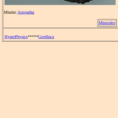
Mindat:
Arrojadita
Minerales
HyperPhysics
*****
Geofísica