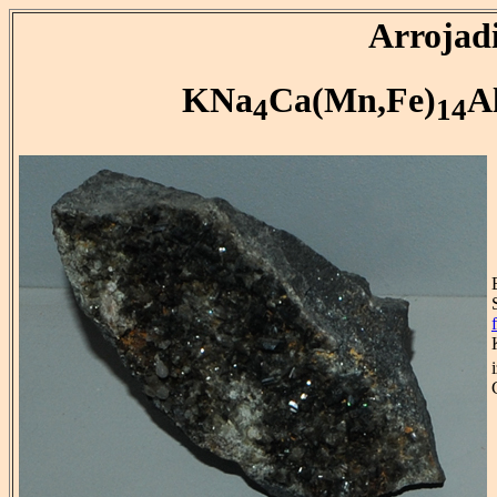
Arrojad
KNa
Ca(Mn,Fe)
A
4
14