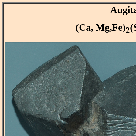
Augit
(Ca, Mg,Fe)
(
2