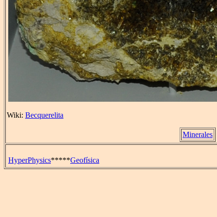
Wiki:
Becquerelita
Minerales
HyperPhysics
*****
Geofísica