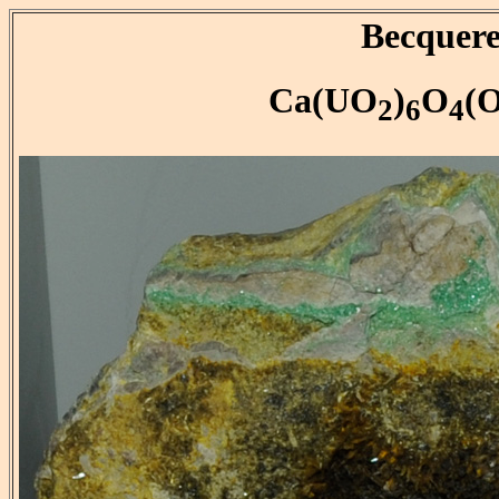
Becquere
Ca(UO
)
O
(
2
6
4