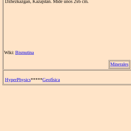
Dzhezkazgan, Kazajstán. Mide unos 2x6 cm.
Wiki:
Bismutina
Minerales
HyperPhysics
*****
Geofísica