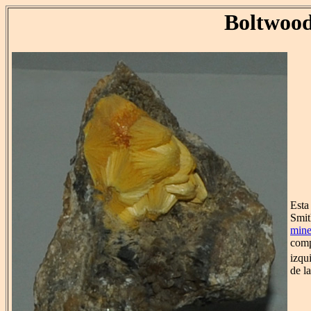
Boltwood
Esta
Smit
miner
comp
izqu
de l