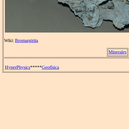
Wiki:
Bromargirita
Minerales
HyperPhysics
*****
Geofísica