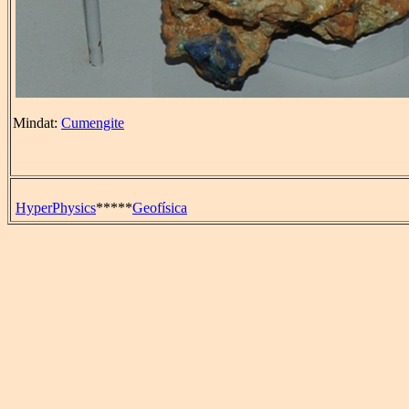
Mindat:
Cumengite
HyperPhysics
*****
Geofísica