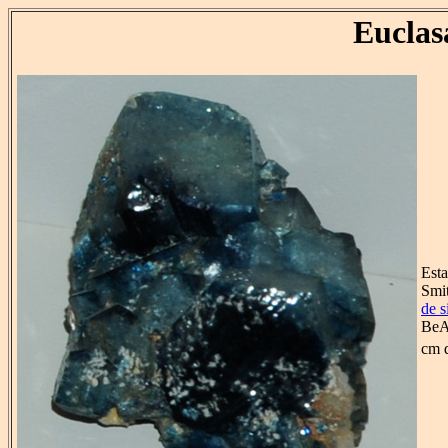
Euclas
Esta
Smit
de s
BeA
cm 