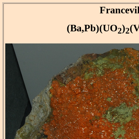
Francevil
(Ba,Pb)(UO
)
(
2
2