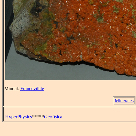
Mindat:
Francevillite
Minerales
HyperPhysics
*****
Geofísica