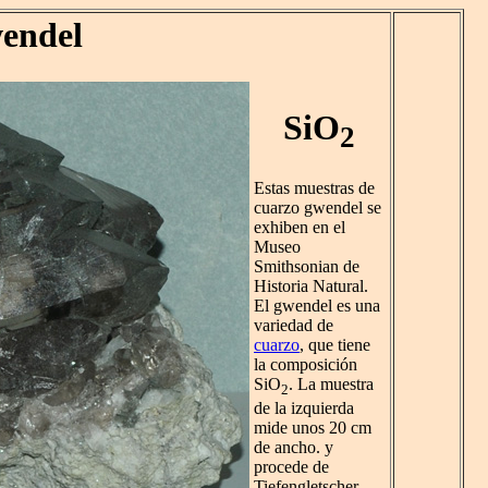
endel
SiO
2
Estas muestras de
cuarzo gwendel se
exhiben en el
Museo
Smithsonian de
Historia Natural.
El gwendel es una
variedad de
cuarzo
, que tiene
la composición
SiO
. La muestra
2
de la izquierda
mide unos 20 cm
de ancho. y
procede de
Tiefengletscher,