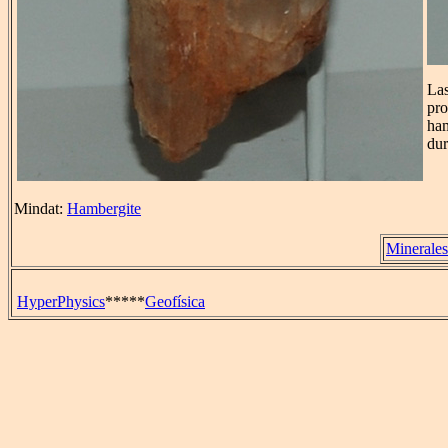
Las
pr
ham
dur
Mindat:
Hambergite
Minerales
HyperPhysics
*****
Geofísica