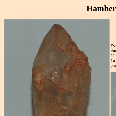
Hamber
Est
Smi
de 
La 
pro