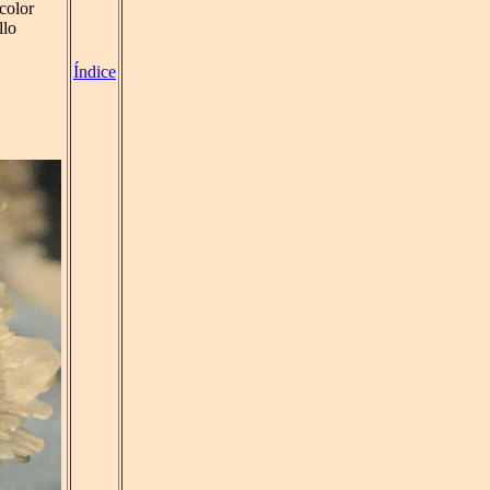
 color
llo
Índice