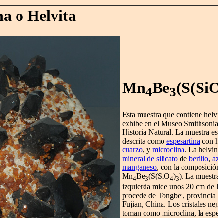
na o Helvita
Mn
Be
(S(Si
4
3
Esta muestra que contiene helv
exhibe en el Museo Smithsonia
Historia Natural. La muestra es
descrita como
espesartina
con h
cuarzo
, y
microclina
. La helvin
mineral de silicato
de
berilio
,
a
manganeso
, con la composició
Mn
Be
(S(SiO
)
). La muestr
4
3
4
3
izquierda mide unos 20 cm de l
procede de Tongbei, provincia
Fujian, China. Los cristales ne
toman como microclina, la espe