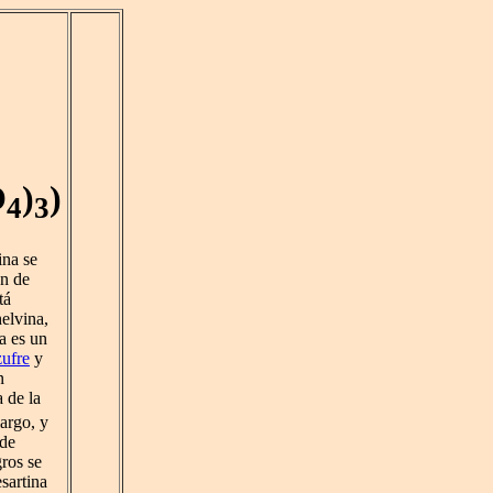
O
)
)
4
3
ina se
n de
tá
elvina,
a es un
zufre
y
n
a de la
argo, y
 de
gros se
sartina