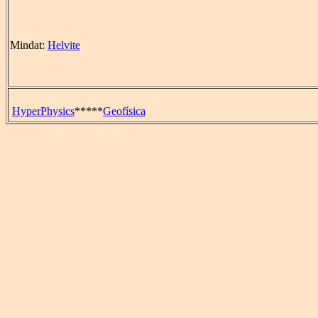
Mindat:
Helvite
HyperPhysics
*****
Geofísica