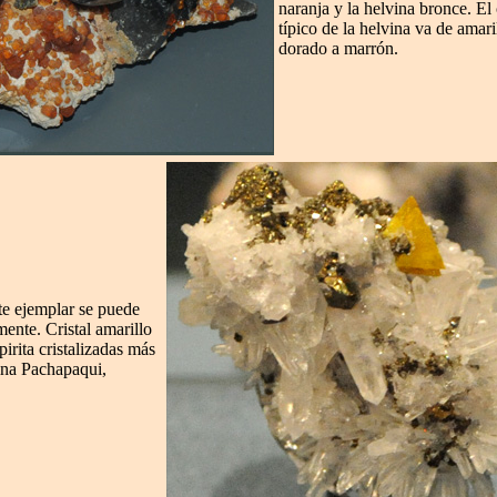
naranja y la helvina bronce. El
típico de la helvina va de amari
dorado a marrón.
te ejemplar se puede
ente. Cristal amarillo
irita cristalizadas más
ina Pachapaqui,