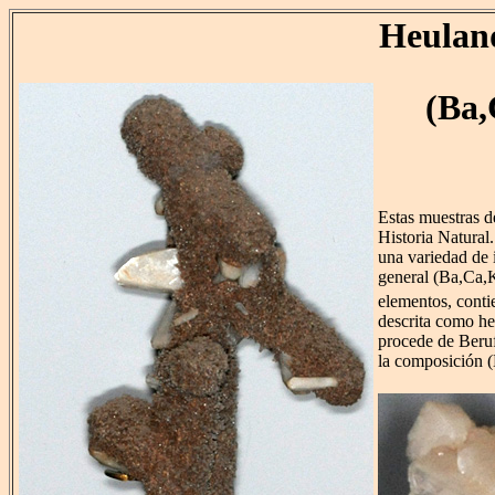
Heulan
(Ba,
Estas muestras d
Historia Natural
una variedad de 
general (Ba,Ca,
elementos, cont
descrita como h
procede de Berufj
la composición 