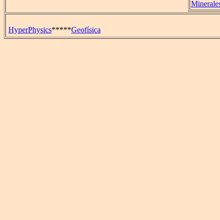
Minerale
HyperPhysics
*****
Geofísica