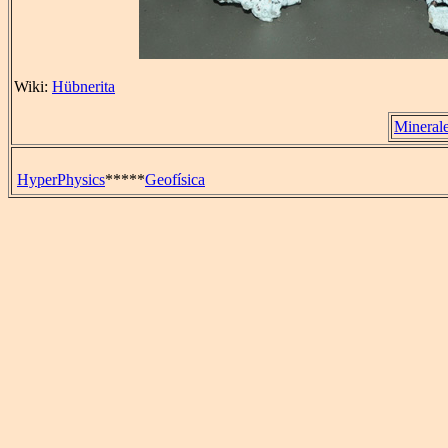
Wiki:
Hübnerita
Mineral
HyperPhysics
*****
Geofísica