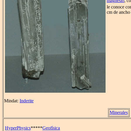
magnesio
, c
le conoce co
cm de ancho 
Mindat:
Inderite
Minerales
HyperPhysics
*****
Geofísica