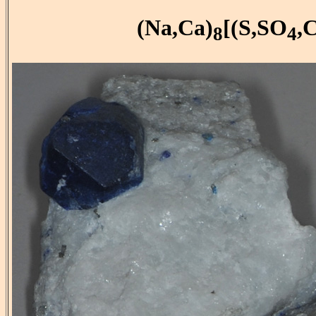
(Na,Ca)
[(S,SO
,C
8
4