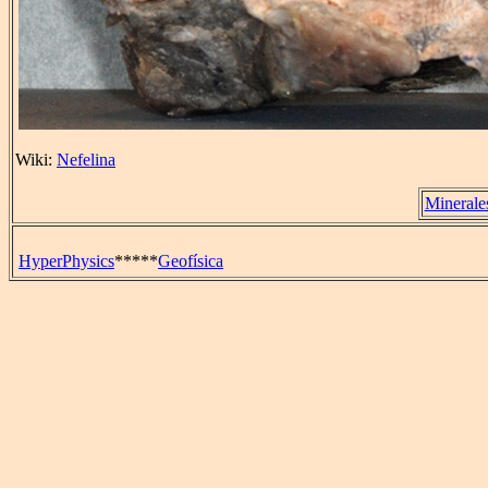
Wiki:
Nefelina
Minerale
HyperPhysics
*****
Geofísica