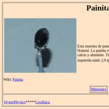
Painit
Esta muestra de pain
Natural. La painita 
calcio y aluminio. 
izquierda mide 2,9 q
Wiki:
Painita
Minerales
HyperPhysics
*****
Geofísica