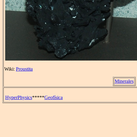
Wiki:
Proustita
Minerales
HyperPhysics
*****
Geofísica