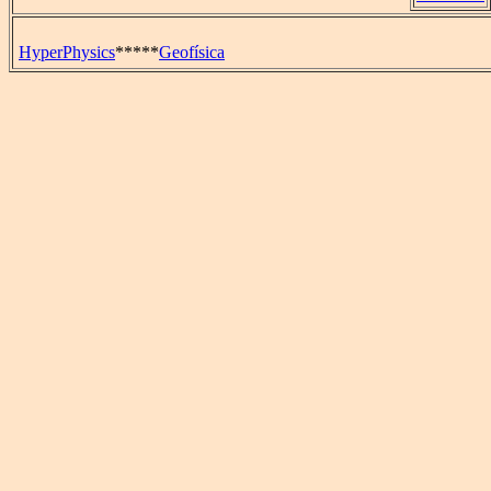
HyperPhysics
*****
Geofísica