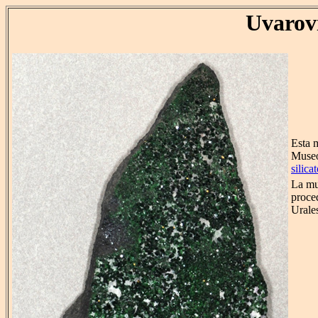
Uvarov
Esta m
Museo
silica
La mu
proce
Urale