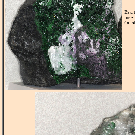
Esta 
unos 
Outok