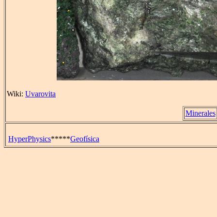
Wiki:
Uvarovita
Minerales
HyperPhysics
*****
Geofísica