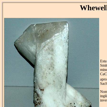
Whewell
Esta
Smit
mine
CaC
apro
Sach
Nomb
ingl
inve