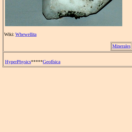
Wiki:
Whewellita
Minerales
HyperPhysics
*****
Geofísica