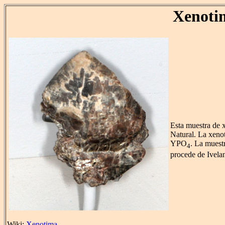
Xenoti
Esta muestra de 
Natural. La xeno
YPO
. La muest
4
procede de Ivela
Wiki:
Xenotima