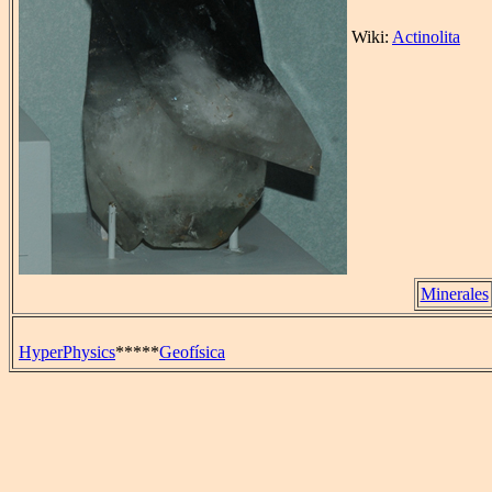
Wiki:
Actinolita
Minerales
HyperPhysics
*****
Geofísica