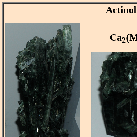
Actinol
Ca
(M
2