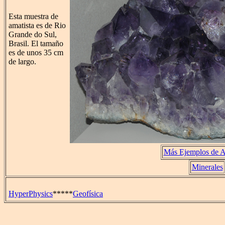
Esta muestra de
amatista es de Rio
Grande do Sul,
Brasil. El tamaño
es de unos 35 cm
de largo.
Más Ejemplos de A
Minerales
HyperPhysics
*****
Geofísica