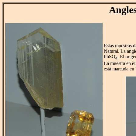
Angles
Estas muestras d
Natural. La angl
PbSO
. El orig
4
La muestra en e
está marcada en 