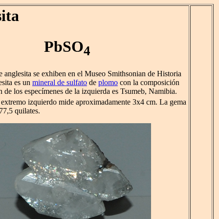
ita
PbSO
4
e anglesita se exhiben en el Museo Smithsonian de Historia
esita es un
mineral de sulfato
de
plomo
con la composición
en de los especímenes de la izquierda es Tsumeb, Namibia.
l extremo izquierdo mide aproximadamente 3x4 cm. La gema
77,5 quilates.