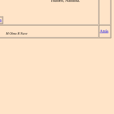
Tsumeb, Namibia.
s
Atrás
M Olmo R Nave