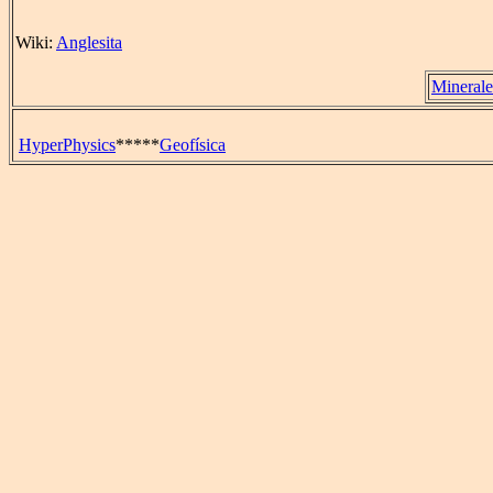
Wiki:
Anglesita
Minerale
HyperPhysics
*****
Geofísica