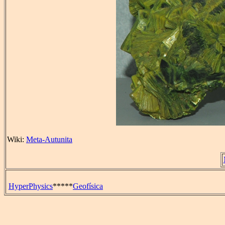
Wiki:
Meta-Autunita
HyperPhysics
*****
Geofísica