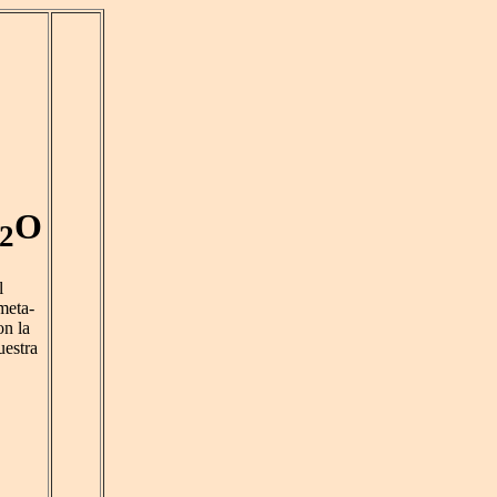
O
2
l
meta-
n la
estra