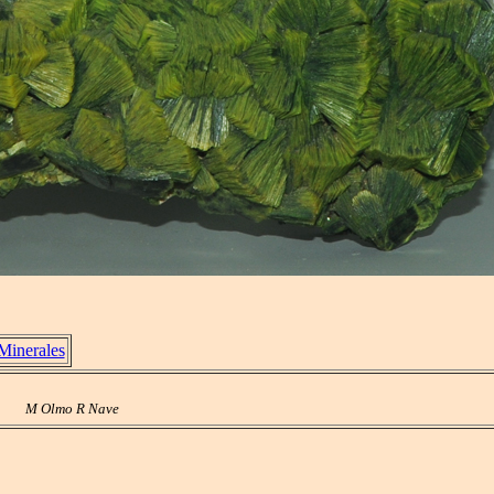
Minerales
M Olmo R Nave