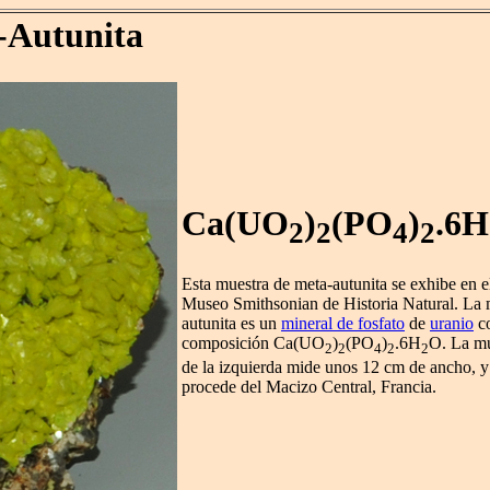
-Autunita
Ca(UO
)
(PO
)
.6H
2
2
4
2
Esta muestra de meta-autunita se exhibe en e
Museo Smithsonian de Historia Natural. La 
autunita es un
mineral de fosfato
de
uranio
co
composición Ca(UO
)
(PO
)
.6H
O. La mu
2
2
4
2
2
de la izquierda mide unos 12 cm de ancho, y
procede del Macizo Central, Francia.