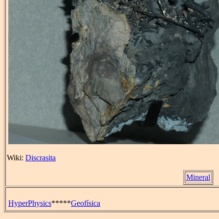
Wiki:
Discrasita
Mineral
HyperPhysics
*****
Geofísica