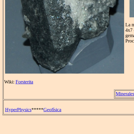
La m
4x7 
gema
Proc
Wiki:
Forsterita
Minerale
HyperPhysics
*****
Geofísica