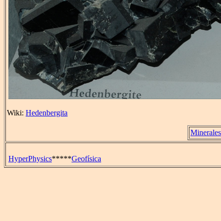
Wiki:
Hedenbergita
Minerales
HyperPhysics
*****
Geofísica