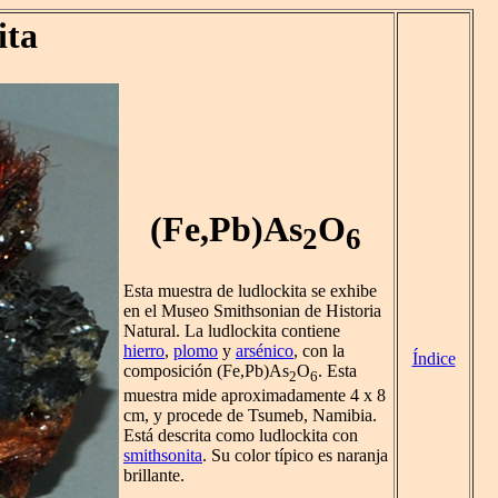
ita
(Fe,Pb)As
O
2
6
Esta muestra de ludlockita se exhibe
en el Museo Smithsonian de Historia
Natural. La ludlockita contiene
hierro
,
plomo
y
arsénico
, con la
Índice
composición (Fe,Pb)As
O
. Esta
2
6
muestra mide aproximadamente 4 x 8
cm, y procede de Tsumeb, Namibia.
Está descrita como ludlockita con
smithsonita
. Su color típico es naranja
brillante.