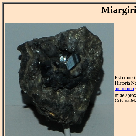
Miargiri
Esta muest
Historia Na
antimonio
mide aprox
Crisana-M