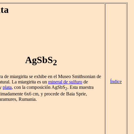
ta
AgSbS
2
ra de miargirita se exhibe en el Museo Smithsonian de
Índice
tural. La miargirita es un
mineral de sulfuro
de
y
plata
, con la composición AgSbS
. Esta muestra
2
imadamente 6x6 cm, y procede de Baia Sprie,
aramures, Rumania.