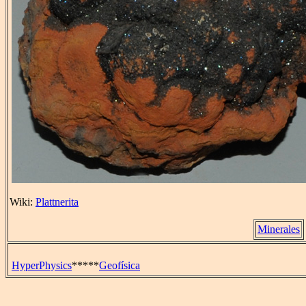
Wiki:
Plattnerita
Minerales
HyperPhysics
*****
Geofísica