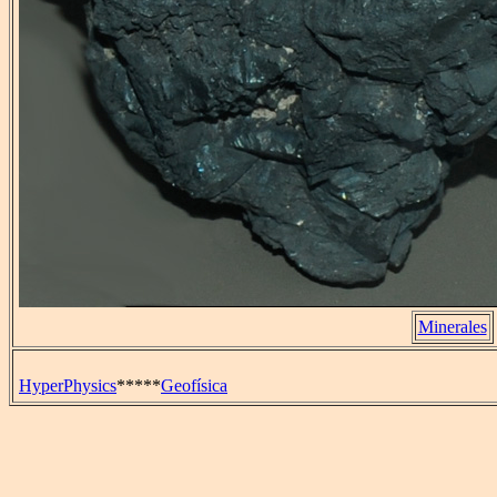
Minerales
HyperPhysics
*****
Geofísica