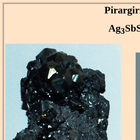
Pirargir
Ag
Sb
3