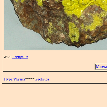
Wiki:
Sabugalita
Minera
HyperPhysics
*****
Geofísica