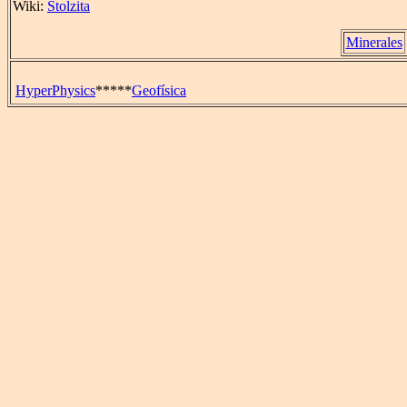
Wiki:
Stolzita
Minerales
HyperPhysics
*****
Geofísica