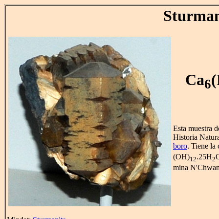
Sturman
Ca
(
6
Esta muestra d
Historia Natur
boro
. Tiene l
(OH)
.25H
O
12
2
mina N'Chwanin