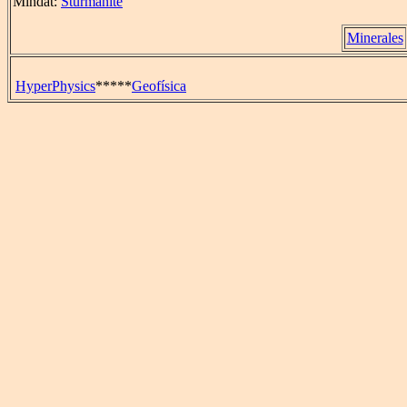
Mindat:
Sturmanite
Minerales
HyperPhysics
*****
Geofísica