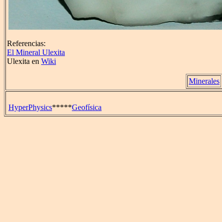
Referencias:
El Mineral Ulexita
Ulexita en
Wiki
Minerales
HyperPhysics
*****
Geofísica