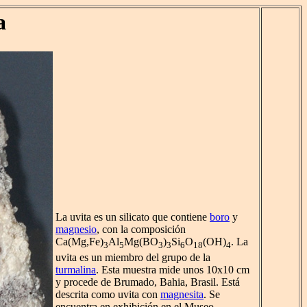
a
La uvita es un silicato que contiene
boro
y
magnesio
, con la composición
Ca(Mg,Fe)
Al
Mg(BO
)
Si
O
(OH)
. La
3
5
3
3
6
18
4
uvita es un miembro del grupo de la
turmalina
. Esta muestra mide unos 10x10 cm
y procede de Brumado, Bahia, Brasil. Está
descrita como uvita con
magnesita
. Se
encuentra en exhibición en el Museo