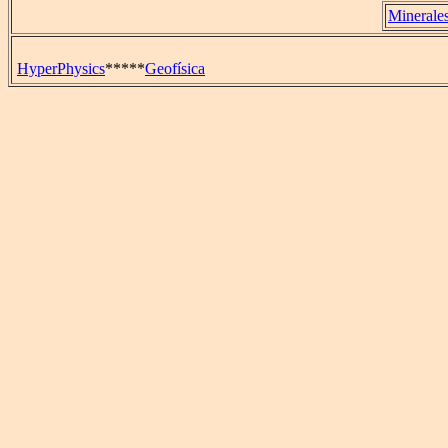
Minerale
HyperPhysics
*****
Geofísica