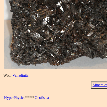
Wiki:
Vanadinita
Minerale
HyperPhysics
*****
Geofísica