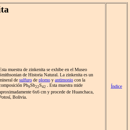
ita
Esta muestra de zinkenita se exhibe en el Museo
Smithsonian de Historia Natural. La zinkenita es un
mineral de
sulfuro
de
plomo
y
antimonio
con la
composición Pb
Sb
S
. Esta muestra mide
Índice
9
22
42
aproximadamente 6x6 cm y procede de Huanchaca,
Potosí, Bolivia.