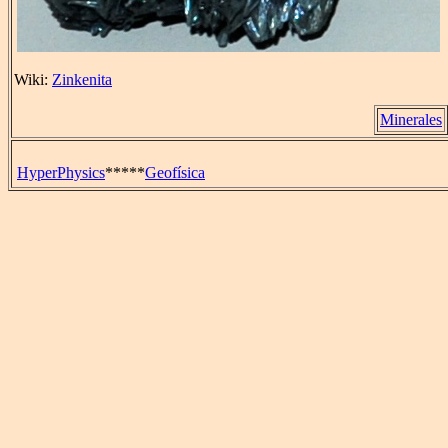
Wiki:
Zinkenita
Minerales
HyperPhysics
*****
Geofísica