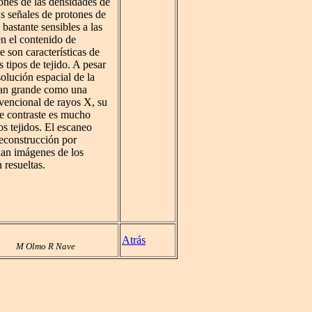
ones de las densidades de
s señales de protones de
astante sensibles a las
en el contenido de
e son características de
s tipos de tejido. A pesar
solución espacial de la
an grande como una
vencional de rayos X, su
e contraste es mucho
os tejidos. El escaneo
reconstrucción por
dan imágenes de los
 resueltas.
Atrás
M Olmo R Nave