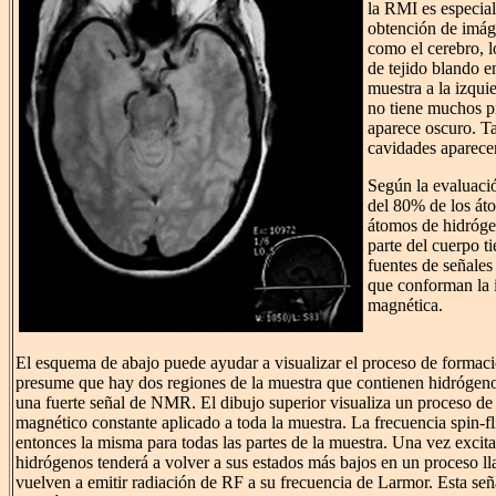
la RMI es especia
obtención de imág
como el cerebro, lo
de tejido blando e
muestra a la izqui
no tiene muchos p
aparece oscuro. T
cavidades aparece
Según la evaluaci
del 80% de los át
átomos de hidróge
parte del cuerpo 
fuentes de señal
que conforman la 
magnética.
El esquema de abajo puede ayudar a visualizar el proceso de formac
presume que hay dos regiones de la muestra que contienen hidrógenos
una fuerte señal de NMR. El dibujo superior visualiza un proceso
magnético constante aplicado a toda la muestra. La frecuencia spin-fl
entonces la misma para todas las partes de la muestra. Una vez excita
hidrógenos tenderá a volver a sus estados más bajos en un proceso ll
vuelven a emitir radiación de RF a su frecuencia de Larmor. Esta se