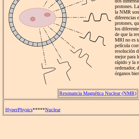
dos dimensi
protones. La
la NMR son b
diferencias 
protones, qu
los diferente
de que la re
MRI no es t
película con
resolución d
mejor para l
rápido y la 
ordenador, 
órganos bien
Resonancia Magnética Nuclear (NMR)
HyperPhysics
*****
Nuclear