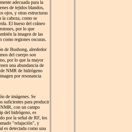
lmente adecuada para la
enes de tejidos blandos,
s ojos, y otras estructuras
n la cabeza, como se
erda. El hueso del cráneo
rotones, por lo que
ambién la imagen de las
n como regiones oscuras.
ón de Bushong, alrededor
omos del cuerpo son
no, por lo que la mayor
tienen una abundancia de
es de NMR de hidrógeno
imagen por resonancia
ión de imágenes. Se
 suficientes para producir
 de NMR, con un campo
ip del hidrógeno, es
do por la señal de RF, los
amado "relajación", y
ñal es detectada como una