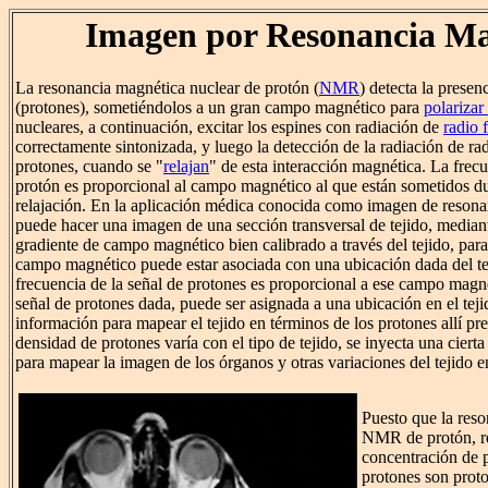
Imagen por Resonancia Ma
La resonancia magnética nuclear de protón (
NMR
) detecta la prese
(protones), sometiéndolos a un gran campo magnético para
polarizar
nucleares, a continuación, excitar los espines con radiación de
radio
correctamente sintonizada, y luego la detección de la radiación de rad
protones, cuando se "
relajan
" de esta interacción magnética. La frecu
protón es proporcional al campo magnético al que están sometidos du
relajación. En la aplicación médica conocida como imagen de reson
puede hacer una imagen de una sección transversal de tejido, median
gradiente de campo magnético bien calibrado a través del tejido, para
campo magnético puede estar asociada con una ubicación dada del te
frecuencia de la señal de protones es proporcional a ese campo magn
señal de protones dada, puede ser asignada a una ubicación en el teji
información para mapear el tejido en términos de los protones allí pre
densidad de protones varía con el tipo de tejido, se inyecta una cierta
para mapear la imagen de los órganos y otras variaciones del tejido en
Puesto que la reso
NMR de protón, re
concentración de 
protones son proto