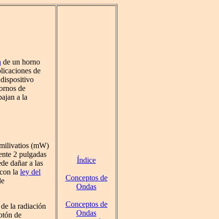
a
de un horno
licaciones de
 dispositivo
ornos de
ajan a la
 milivatios (mW)
ente 2 pulgadas
Índice
ede dañar a las
 con la
ley del
Conceptos de
de
Ondas
Conceptos de
de la radiación
Ondas
otón de