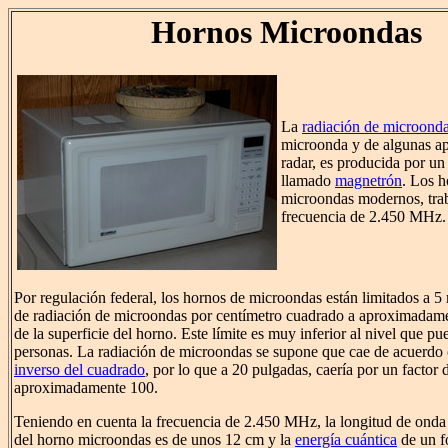
Hornos Microondas
La
radiación de microond
microonda y de algunas ap
radar, es producida por un
llamado
magnetrón
. Los h
microondas modernos, trab
frecuencia de 2.450 MHz.
Por regulación federal, los hornos de microondas están limitados a 5
de radiación de microondas por centímetro cuadrado a aproximadam
de la superficie del horno. Este límite es muy inferior al nivel que pu
personas. La radiación de microondas se supone que cae de acuerdo
inverso del cuadrado
, por lo que a 20 pulgadas, caería por un factor 
aproximadamente 100.
Teniendo en cuenta la frecuencia de 2.450 MHz, la longitud de onda 
del horno microondas es de unos 12 cm y la
energía cuántica
de un f