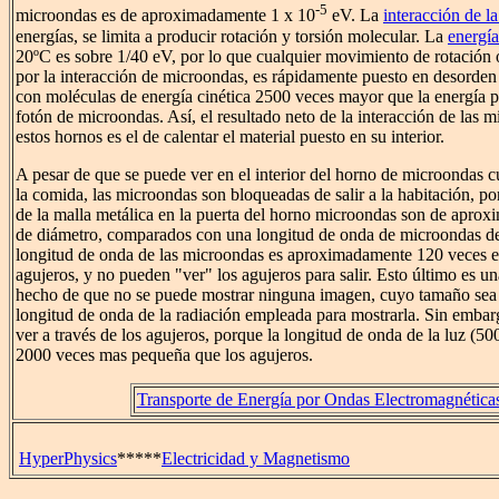
-5
microondas es de aproximadamente 1 x 10
eV. La
interacción de la
energías, se limita a producir rotación y torsión molecular. La
energía
20ºC es sobre 1/40 eV, por lo que cualquier movimiento de rotación
por la interacción de microondas, es rápidamente puesto en desorden 
con moléculas de energía cinética 2500 veces mayor que la energía 
fotón de microondas. Así, el resultado neto de la interacción de las 
estos hornos es el de calentar el material puesto en su interior.
A pesar de que se puede ver en el interior del horno de microondas 
la comida, las microondas son bloqueadas de salir a la habitación, por
de la malla metálica en la puerta del horno microondas son de apr
de diámetro, comparados con una longitud de onda de microondas 
longitud de onda de las microondas es aproximadamente 120 veces e
agujeros, y no pueden "ver" los agujeros para salir. Esto último es un
hecho de que no se puede mostrar ninguna imagen, cuyo tamaño sea
longitud de onda de la radiación empleada para mostrarla. Sin embar
ver a través de los agujeros, porque la longitud de onda de la luz (50
2000 veces mas pequeña que los agujeros.
Transporte de Energía por Ondas Electromagnética
HyperPhysics
*****
Electricidad y Magnetismo