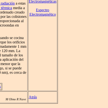
Electromagnéticas
 radiación
a estas
 térmica
media a
Espectro
 ordenado creado
Electromagnético
por las colisiones
proporcionada al
microondas en
cuando se cocina
que los orificios
oximadamente 1 mm
de 120 mm. La
l tamaño de los
a aplicación del
 menor que la
go, si se puede
0 nm), es cerca de
s
Atrás
M Olmo R Nave