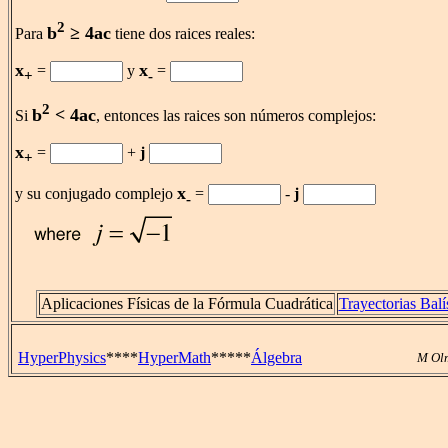
2
b
≥ 4ac
Para
tiene dos raices reales:
x
x
=
y
=
+
-
2
b
< 4ac
Si
, entonces las raices son números complejos:
x
=
+
j
+
x
y su conjugado complejo
=
-
j
-
Aplicaciones Físicas de la Fórmula Cuadrática
Trayectorias Balí
HyperPhysics
****
HyperMath
*****
Álgebra
M Ol