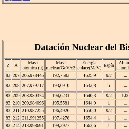
Datación Nuclear del B
Masa
Masa
Energía
Abun
Z
A
Espín
atómica (u)
nuclear(GeV/c2
enlace(MeV)
natura
83
207
206,978446
192,7583
1625,9
9/2
...
83
208
207,979717
193,6910
1632,8
5
...
83
209
208,980374
194,6231
1640,3
9/2
1,0
83
210
209,984096
195,5581
1644,9
1
...
83
211
210,987255
196,4926
1650,0
9/2
...
83
212
211,991255
197,4278
1654,4
1
...
83
214
213,998691
199,2977
1663,6
1
...