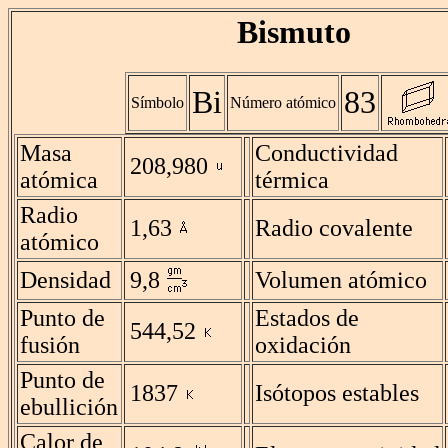
Bismuto
Bi
83
Símbolo
Número atómico
Masa
Conductividad
208,980
atómica
térmica
Radio
1,63
Radio covalente
atómico
Densidad
9,8
Volumen atómico
Punto de
Estados de
544,52
fusión
oxidación
Punto de
1837
Isótopos estables
ebullición
Calor de