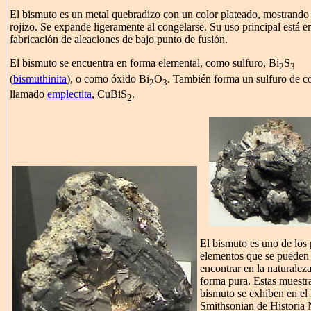
El bismuto es un metal quebradizo con un color plateado, mostrando 
rojizo. Se expande ligeramente al congelarse. Su uso principal está en
fabricación de aleaciones de bajo punto de fusión.
El bismuto se encuentra en forma elemental, como sulfuro, Bi
S
2
3
(
bismuthinita
), o como óxido Bi
O
. También forma un sulfuro de c
2
3
llamado
emplectita
, CuBiS
.
2
El bismuto es uno de los
elementos que se pueden
encontrar en la naturalez
forma pura. Estas muestr
bismuto se exhiben en e
Smithsonian de Historia 