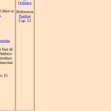
Química
l flúor se
Referencia
a
.
Pauling
Cap. 13
arisita
.
n fase de
rhídrico
 produce
almacenar
s. El