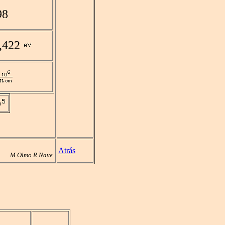
98
,422
Atrás
M Olmo R Nave