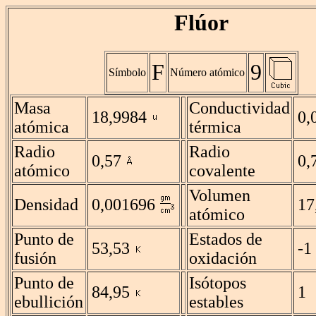
Flúor
F
9
Símbolo
Número atómico
Masa
Conductividad
18,9984
0,
atómica
térmica
Radio
Radio
0,57
0,
atómico
covalente
Volumen
Densidad
0,001696
17
atómico
Punto de
Estados de
53,53
-1
fusión
oxidación
Punto de
Isótopos
84,95
1
ebullición
estables