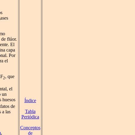
os
gases
omo
de flúor.
ente. El
ina capa
onal. Por
ra el
aF
, que
2
tal, el
o un
os huesos
Índice
sfatos de
Tabla
 a las
Periódica
Conceptos
a
,
de