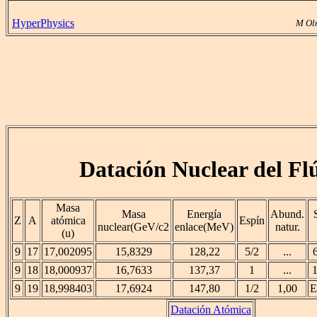
HyperPhysics
M Ol
Datación Nuclear del Fl
Masa
Masa
Energía
Abund.
Z
A
atómica
Espín
nuclear(GeV/c2
enlace(MeV)
natur.
(u)
9
17
17,002095
15,8329
128,22
5/2
...
9
18
18,000937
16,7633
137,37
1
...
1
9
19
18,998403
17,6924
147,80
1/2
1,00
E
Datación Atómica