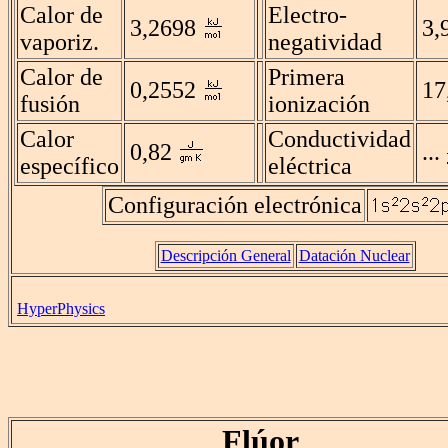
Calor de
Electro-
3,2698
3,
vaporiz.
negatividad
Calor de
Primera
0,2552
17
fusión
ionización
Calor
Conductividad
0,82
...
específico
eléctrica
Configuración electrónica
Descripción General
Datación Nuclear
HyperPhysics
Flúor