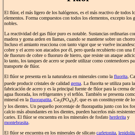
El flúor, el más ligero de los halógenos, es el más reactivo de todos l
elementos. Forma compuestos con todos los elementos, excepto los 
nobles.
La reactividad del gas flúor puro es notable. Sustancias ordinarias c
madera y goma arden en llamas, cuando se mantiene sobre un chorro 
Incluso el amianto reacciona con tanto vigor que se vuelve incandesc
cobre y el acero son atacados por él, pero queda recubierto con una f
de fluoruro de cobre o fluoruro de hierro, que resiste un ataque adici
lo tanto, los tanques de acero se puede utilizar como contenedores pa
transporte de flúor.
El flúor se presenta en la naturaleza en minerales como la
fluorita
, C
puede producir cristales de calidad
gema
. La fluorita se utiliza para la
fabricación de acero y es la principal fuente de flúor para la crema den
agua fluorada, los refrigerantes y el teflón. También se presenta com
mineral en la
fluorapatita
, Ca
(PO
)
F, que es un constituyente de l
5
4
3
y los dientes. Un pequeño porcentaje de fluorapatita junto con los fo
calcio más abundantes en los dientes, pueden hacerlos más resistentes
caries. El flúor se encuentra en los minerales de fosfato
herderita
y
montebrasita
.
El flúor se encuentra en los minerales de silicato
carletonita
,
lepidolit