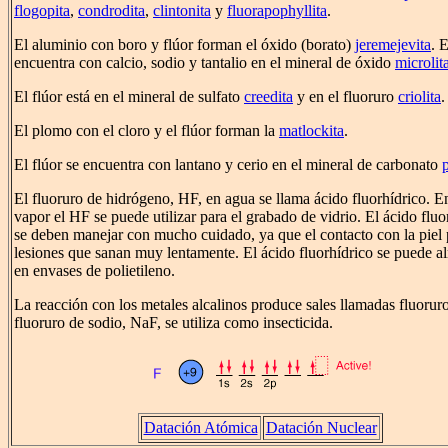
flogopita
,
condrodita
,
clintonita
y
fluorapophyllita
.
El aluminio con boro y flúor forman el óxido (borato)
jeremejevita
. E
encuentra con calcio, sodio y tantalio en el mineral de óxido
microlit
El flúor está en el mineral de sulfato
creedita
y en el fluoruro
criolita
.
El plomo con el cloro y el flúor forman la
matlockita
.
El flúor se encuentra con lantano y cerio en el mineral de carbonato
p
El fluoruro de hidrógeno, HF, en agua se llama ácido fluorhídrico. E
vapor el HF se puede utilizar para el grabado de vidrio. El ácido fluo
se deben manejar con mucho cuidado, ya que el contacto con la piel
lesiones que sanan muy lentamente. El ácido fluorhídrico se puede 
en envases de polietileno.
La reacción con los metales alcalinos produce sales llamadas fluoruro
fluoruro de sodio, NaF, se utiliza como insecticida.
Datación Atómica
Datación Nuclear