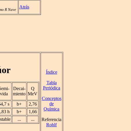
Atrás
mo R Nave
úor
Índice
Tabla
Periódica
Semi-
Decai-
Q
vida
miento
MeV
Conceptos
de
64,7 s
b+
2,76
Química
,83 h
b+
1,66
stable
...
...
Referencia
Rohlf