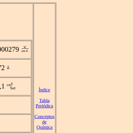
000279
72
,1
Índice
Tabla
Periódica
Conceptos
de
Química