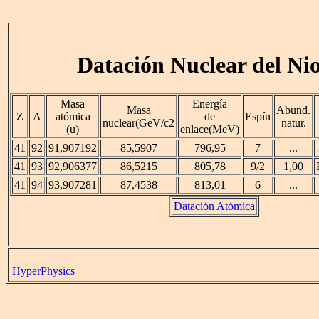
Datación Nuclear del Ni
Masa
Energía
Masa
Abund.
Z
A
atómica
de
Espín
nuclear(GeV/c2
natur.
(u)
enlace(MeV)
41
92
91,907192
85,5907
796,95
7
...
41
93
92,906377
86,5215
805,78
9/2
1,00
41
94
93,907281
87,4538
813,01
6
...
Datación Atómica
HyperPhysics