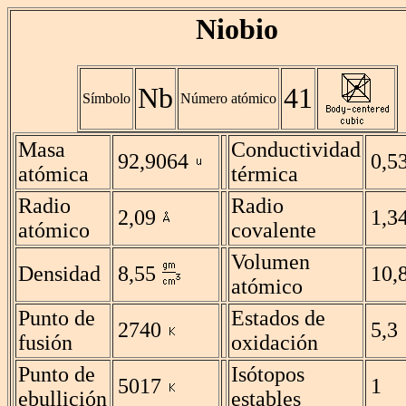
Niobio
Nb
41
Símbolo
Número atómico
Masa
Conductividad
92,9064
0,5
atómica
térmica
Radio
Radio
2,09
1,3
atómico
covalente
Volumen
Densidad
8,55
10,
atómico
Punto de
Estados de
2740
5,3
fusión
oxidación
Punto de
Isótopos
5017
1
ebullición
estables