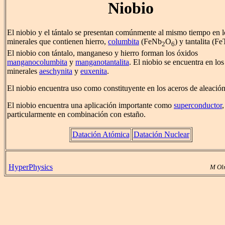
Niobio
El niobio y el tántalo se presentan comúnmente al mismo tiempo en l
minerales que contienen hierro,
columbita
(FeNb
O
) y tantalita (Fe
2
6
El niobio con tántalo, manganeso y hierro forman los óxidos
manganocolumbita
y
manganotantalita
. El niobio se encuentra en los
minerales
aeschynita
y
euxenita
.
El niobio encuentra uso como constituyente en los aceros de aleación
El niobio encuentra una aplicación importante como
superconductor
,
particularmente en combinación con estaño.
Datación Atómica
Datación Nuclear
HyperPhysics
M Ol