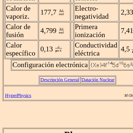
Calor de
Electro-
177,7
2,3
vaporiz.
negatividad
Calor de
Primera
4,799
7,4
fusión
ionización
Calor
Conductividad
0,13
4,5
específico
eléctrica
Configuración electrónica
Descripción General
Datación Nuclear
HyperPhysics
M Ol