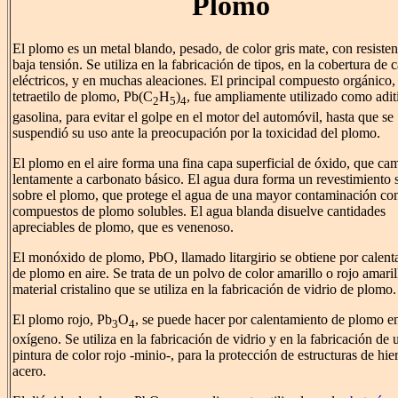
Plomo
El plomo es un metal blando, pesado, de color gris mate, con resisten
baja tensión. Se utiliza en la fabricación de tipos, en la cobertura de 
eléctricos, y en muchas aleaciones. El principal compuesto orgánico, 
tetraetilo de plomo, Pb(C
H
)
, fue ampliamente utilizado como adit
2
5
4
gasolina, para evitar el golpe en el motor del automóvil, hasta que se
suspendió su uso ante la preocupación por la toxicidad del plomo.
El plomo en el aire forma una fina capa superficial de óxido, que ca
lentamente a carbonato básico. El agua dura forma un revestimiento s
sobre el plomo, que protege el agua de una mayor contaminación co
compuestos de plomo solubles. El agua blanda disuelve cantidades
apreciables de plomo, que es venenoso.
El monóxido de plomo, PbO, llamado litargirio se obtiene por calen
de plomo en aire. Se trata de un polvo de color amarillo o rojo amaril
material cristalino que se utiliza en la fabricación de vidrio de plomo.
El plomo rojo, Pb
O
, se puede hacer por calentamiento de plomo e
3
4
oxígeno. Se utiliza en la fabricación de vidrio y en la fabricación de 
pintura de color rojo -minio-, para la protección de estructuras de hie
acero.