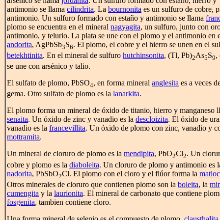
arsénico se llama
jordanita
. Un sulfuro formado con estaño, hierro y
antimonio se llama
cilindrita
. La
bournonita
es un sulfuro de cobre, 
antimonio. Un sulfuro formado con estaño y antimonio se llama
fran
plomo se encuentra en el mineral
nagyagita
, un sulfuro, junto con oro
antimonio, y telurio. La plata se une con el plomo y el antimonio en e
andorita
, AgPbSb
S
. El plomo, el cobre y el hierro se unen en el su
3
6
betekhtinita
. En el mineral de sulfuro
hutchinsonita
, (Tl, Pb)
As
S
,
2
5
9
se une con arsénico y talio.
El sulfato de plomo, PbSO
, en forma mineral
anglesita
es a veces de
4
gema. Otro sulfato de plomo es la
lanarkita
.
El plomo forma un mineral de óxido de titanio, hierro y manganeso 
senaita
. Un óxido de zinc y vanadio es la
descloizita
. El óxido de ura
vanadio es la
francevillita
. Un óxido de plomo con zinc, vanadio y co
mottramita
.
Un mineral de cloruro de plomo es la
mendipita
, PbO
Cl
. Un cloru
2
2
cobre y plomo es la
diaboleita
. Un cloruro de plomo y antimonio es l
nadorita
, PbSbO
Cl. El plomo con el cloro y el flúor forma la
matloc
2
Otros minerales de cloruro que contienen plomo son la
boleita
, la
mim
cumengita
y la
laurionita
. El mineral de carbonato que contiene plom
fosgenita
, tambien contiene cloro.
Una forma mineral de selenio es el compuesto de plomo,
clausthalita