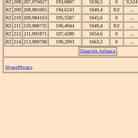
82
208
207,976627
193,6887
1636,5
0
0,524
82
209
208,981065
194,6243
1640,4
9/2
...
82
210
209,984163
195,5587
1645,6
0
...
82
211
210,988735
196,4944
1649,4
9/2
...
82
212
211,991871
197,4289
1654,6
0
...
82
214
213,999798
199,2993
1663,3
0
...
Datación Atómica
HyperPhysics