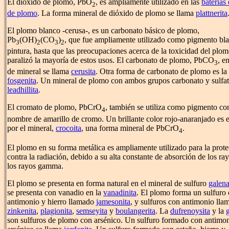
El dióxido de plomo, PbO
, es ampliamente utilizado en las
baterías 
2
de plomo
. La forma mineral de dióxido de plomo se llama
plattnerita
El plomo blanco -cerusa-, es un carbonato básico de plomo,
Pb
(OH)
(CO
)
, que fue ampliamente utilizado como pigmento bla
3
2
3
2
pintura, hasta que las preocupaciones acerca de la toxicidad del plo
paralizó la mayoría de estos usos. El carbonato de plomo, PbCO
, e
3
de mineral se llama
cerusita
. Otra forma de carbonato de plomo es la
fosgenita
. Un mineral de plomo con ambos grupos carbonato y sulfat
leadhillita
.
El cromato de plomo, PbCrO
, también se utiliza como pigmento con
4
nombre de amarillo de cromo. Un brillante color rojo-anaranjado es 
por el mineral,
crocoita
, una forma mineral de PbCrO
.
4
El plomo en su forma metálica es ampliamente utilizado para la prot
contra la radiación, debido a su alta constante de absorción de los ra
los rayos gamma.
El plomo se presenta en forma natural en el mineral de sulfuro
galen
se presenta con vanadio en la
vanadinita
. El plomo forma un sulfuro
antimonio y hierro llamado
jamesonita
, y sulfuros con antimonio lla
zinkenita
,
plagionita
,
semseyita
y
boulangerita
. La
dufrenoysita
y la
son sulfuros de plomo con arsénico. Un sulfuro formado con antimo