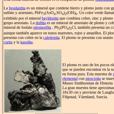
La
beudantita
es un mineral que contiene hierro y plomo junto con g
sulfato y arseniato, PbFe
(AsO
,SO
)
(OH)
. Un color verde llamat
3
4
4
2
6
exhibido por el mineral
bayldonita
que combina cobre, zinc y plomo
grupo arseniato. La
duftita
es un mineral de arseniato de plomo y cob
mineral de fosfato
piromorfita
, Pb
(PO
)
Cl, también presenta un c
5
4
3
aunque también aparece en tonos marrones, rojos y amarillos. El plo
presenta con cobre en la
caledonita
. El plomo se presenta con uranio 
curita
y la
kasolita
.
El plomo es uno de los pocos e
que se pueden encontrar en la n
en forma pura. Esta muestra de
elemental
con
pirocroita
se muest
Museo Smithsonian de Historia 
La gran muestra tiene aproxim
18x30 cm y proviene de Langb
Filipstad, Värmland, Suecia.