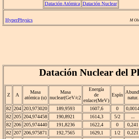
Datación Atómica
Datación Nuclear
HyperPhysics
M Ol
Datación Nuclear del 
Energía
Masa
Masa
Abund
Z
A
de
Espín
atómica (u)
nuclear(GeV/c2
natur.
enlace(MeV)
82
204
203,973020
189,9593
1607,6
0
0,001
82
205
204,974458
190,8921
1614,3
5/2
...
82
206
205,974440
191,8236
1622,4
0
0,241
82
207
206,975871
192,7565
1629,1
1/2
0,221