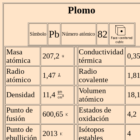
Plomo
Pb
82
Símbolo
Número atómico
Masa
Conductividad
207,2
0,3
atómica
térmica
Radio
Radio
1,47
1,8
atómico
covalente
Volumen
Densidad
11,4
18,
atómico
Punto de
Estados de
600,65
4,2
fusión
oxidación
Punto de
Isótopos
2013
4
ebullición
estables