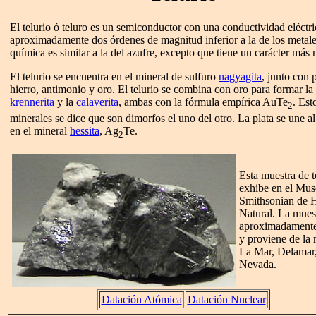
El telurio ó teluro es un semiconductor con una conductividad eléctri
aproximadamente dos órdenes de magnitud inferior a la de los metale
química es similar a la del azufre, excepto que tiene un carácter más 
El telurio se encuentra en el mineral de sulfuro
nagyagita
, junto con 
hierro, antimonio y oro. El telurio se combina con oro para formar la
krennerita
y la
calaverita
, ambas con la fórmula empírica AuTe
. Est
2
minerales se dice que son dimorfos el uno del otro. La plata se une al
en el mineral
hessita
, Ag
Te.
2
Esta muestra de t
exhibe en el Mu
Smithsonian de H
Natural. La muest
aproximadament
y proviene de la
La Mar, Delamar
Nevada.
Datación Atómica
Datación Nuclear