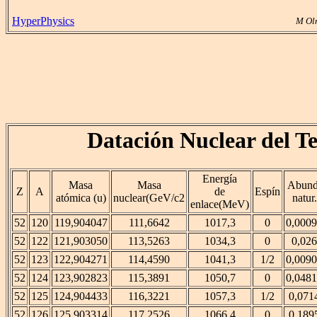
HyperPhysics
M Ol
Datación Nuclear del Te
Energía
Masa
Masa
Abund
Z
A
de
Espín
atómica (u)
nuclear(GeV/c2
natur.
enlace(MeV)
52
120
119,904047
111,6642
1017,3
0
0,000
52
122
121,903050
113,5263
1034,3
0
0,026
52
123
122,904271
114,4590
1041,3
1/2
0,009
52
124
123,902823
115,3891
1050,7
0
0,048
52
125
124,904433
116,3221
1057,3
1/2
0,071
52
126
125,903314
117,2526
1066,4
0
0,189