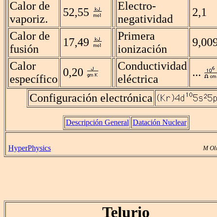
Calor de
Electro-
52,55
2,1
vaporiz.
negatividad
Calor de
Primera
17,49
9,00
fusión
ionización
Calor
Conductividad
0,20
...
específico
eléctrica
Configuración electrónica
Descripción General
Datación Nuclear
HyperPhysics
M Ol
Telurio