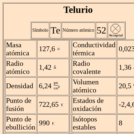
Telurio
Te
52
Símbolo
Número atómico
Masa
Conductividad
127,6
0,02
atómica
térmica
Radio
Radio
1,42
1,36
atómico
covalente
Volumen
Densidad
6,24
20,5
atómico
Punto de
Estados de
722,65
-2,4,
fusión
oxidación
Punto de
Isótopos
990
8
ebullición
estables